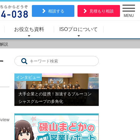
相談する
見積もり相談
MENU
お役立ち資料
ISOプロについて
く解説
す
インタビュー
大手企業との提携！加速するブルーコン
シャスグループの多角化
5view