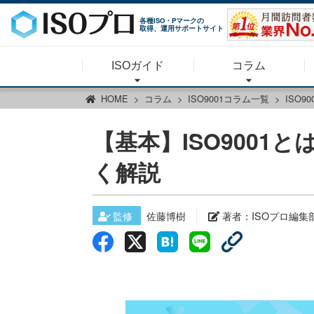
各種ISO・Pマークの
取得、運用サポートサイト
ISOガイド
コラム
HOME
コラム
ISO9001コラム一覧
ISO9
【基本】ISO900
く解説
監修
佐藤博樹
著者：
ISOプロ編集