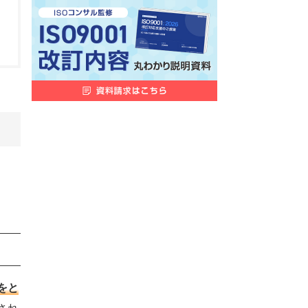
文字をと
され