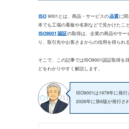
ISO
9001とは、商品・サービスの
品質
に関
本でも工場の看板や名刺などで見かけたこ
ISO9001
認証
の取得は、企業の商品やサー
り、取引先やお客さまからの信用を得られ
そこで、この記事ではISO9001認証取得を
どをわかりやすく解説します。
ISO9001は1978年に発
2026年に第6版が発行