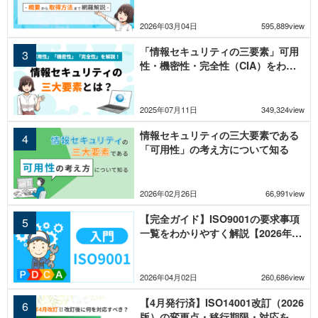
2026年03月04日
595,889view
「情報セキュリティの三要素」可用
性・機密性・完全性（CIA）をわか
りやすく解説
2025年07月11日
349,324view
情報セキュリティの三大要素である
「可用性」の考え方について知る
2026年02月26日
66,991view
【完全ガイド】ISO9001の要求事項
一覧をわかりやすく解説【2026年改
訂対応】
2026年04月02日
260,686view
【4月発行済】ISO14001改訂（2026
版）の変更点・移行期限・対応を徹