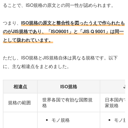
ることで、ISO規格の原文との同一性が認められます。
つまり、
ISO規格の原文と整合性を図ったうえで作られたも
のがJIS規格であり、「ISO9001」と「JIS Q 9001」は同一
として扱われています。
ただし、ISO規格とJIS規格自体は異なる規格です。以下
に、主な相違点をまとめました。
相違点
ISO規格
J
世界各国で有効な国際規
日本国内で
規格の範囲
格
家規格
モノ規格
モノ規