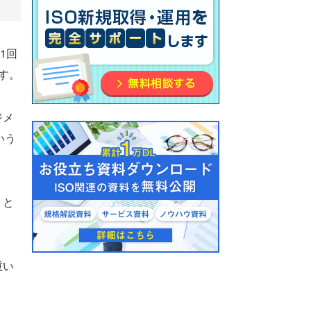
1回
す。
ジメ
いう
」と
重い