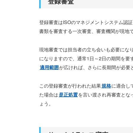
登録審査
登録審査はISOのマネジメントシステム認
書類を審査する一次審査、審査機関が現地
現地審査では担当者の立ち会いも必要にな
になりますので、通常1日～2日の期間を要
適用範囲
が広ければ、さらに長期間が必要
この登録審査が行われた結果
規格
に適合し
た場合は
是正処置
を言い渡され再審査とな
ょう。