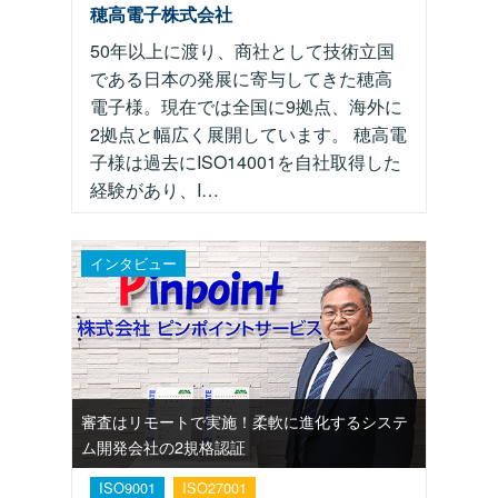
穂高電子株式会社
50年以上に渡り、商社として技術立国
である日本の発展に寄与してきた穂高
電子様。現在では全国に9拠点、海外に
2拠点と幅広く展開しています。 穂高電
子様は過去にISO14001を自社取得した
経験があり、I…
インタビュー
審査はリモートで実施！柔軟に進化するシステ
ム開発会社の2規格認証
ISO9001
ISO27001