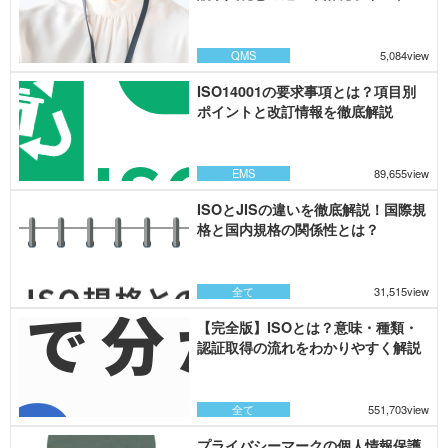
徹底解説
QMS
5,084view
ISO14001の要求事項とは？項目別
ポイントと改訂情報を徹底解説
EMS
89,655view
ISOとJISの違いを徹底解説！国際規
格と国内規格の関係性とは？
全て
31,515view
【完全版】ISOとは？意味・種類・
認証取得の流れをわかりやすく解説
全て
551,703view
プライバシーマークの個人情報保護