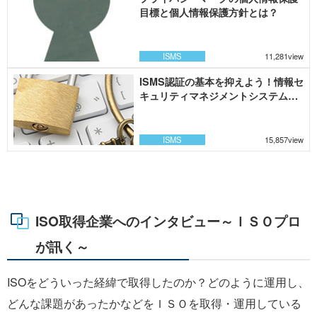
目標と個人情報保護方針とは？
ISMS
11,281view
ISMS認証の基本を抑えよう！情報セ
キュリティマネジメントシステムと
は？
ISMS
15,857view
ISO取得企業へのインタビュー～ＩＳＯプロ
が訊く～
ISOをどういった経緯で取得したのか？どのように運用し、
どんな課題があったかなどをＩＳＯを取得・運用している