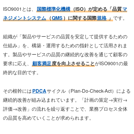
ISO9001とは、
国際標準化機構
（ISO）が定める「品質
マ
ネジメントシステム
（
QMS
）に関する国際
規格
」
です。
組織が「製品やサービスの品質を安定して提供するための
仕組み」を、構築・運用するための指針として活用されま
す。製品やサービスの品質の継続的な改善を通じて顧客の
要求に応え、
顧客満足
度を向上させること
がISO9001の最
終的な目的です。
その根幹には
PDCA
サイクル（Plan-Do-Check-Act）による
継続的改善が組み込まれています。「計画の策定→実行→
評価→改善」の流れを繰り返すことで、業務プロセス全体
の品質を高めていくことが求められます。