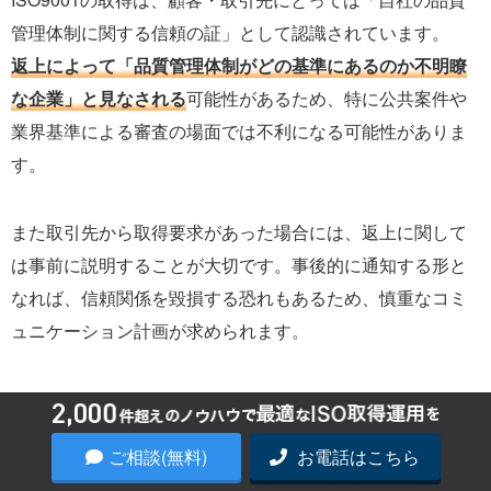
管理体制に関する信頼の証」として認識されています。
返上によって「品質管理体制がどの基準にあるのか不明瞭
な企業」と見なされる
可能性があるため、特に公共案件や
業界基準による審査の場面では不利になる可能性がありま
す。
また取引先から取得要求があった場合には、返上に関して
は事前に説明することが大切です。事後的に通知する形と
なれば、信頼関係を毀損する恐れもあるため、慎重なコミ
ュニケーション計画が求められます。
維持にかかる費用・工数の削減
ご相談(無料)
お電話はこちら