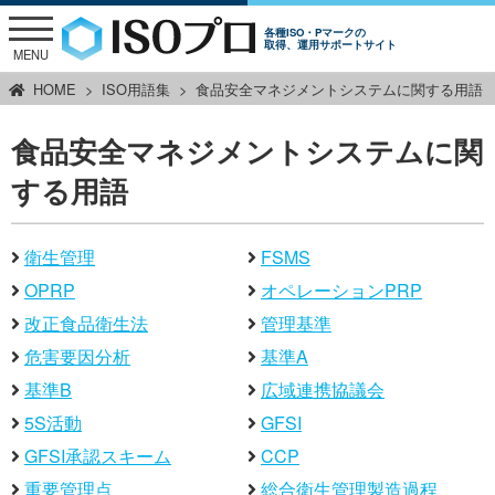
各種ISO・Pマークの
取得、運用サポートサイト
MENU
HOME
ISO用語集
食品安全マネジメントシステムに関する用語
食品安全マネジメントシステムに関
する用語
衛生管理
FSMS
OPRP
オペレーションPRP
改正食品衛生法
管理基準
危害要因分析
基準A
基準B
広域連携協議会
5S活動
GFSI
GFSI承認スキーム
CCP
重要管理点
総合衛生管理製造過程