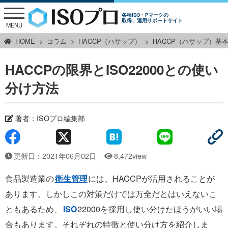
各種ISO・Pマークの
取得、運用サポートサイト
MENU
HOME
コラム
HACCP（ハサップ）
HACCP（ハサップ）基
HACCPの限界とISO22000との使い
分け方法
著者：
ISOプロ編集部
更新日：2021年06月02日
8,472view
食品製造業の
衛生管理
には、HACCPが活用されることが
あります。しかしこの対策だけでは万全だとはいえないこ
ともあるため、
ISO
22000を採用し使い分けたほうがいい場
合もあります。それぞれの特徴と使い分け方を紹介しま