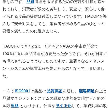
策なのです。
品質
管理を徹底するための方針や目標が除か
れており、消費者が求める美味しく、安全で、安心して食
べられる食品の提供は後回しになっています。HACCPを導
入して安全対策をしても、消費者が求める食品のひとつの
要素を満たしたのに過ぎません。
HACCPができたのは、もともとNASAの宇宙食開発で
100％に近い食品管理が必要だったからです。それが日本に
も導入されることとなったのですが、重要となるマネジメ
ントシステムや購買工程を除いたものとなってしまいまし
た。
一方で
ISO9001
は製品の
品質保証
を通じ、
顧客満足
向上と
品質マネジメントシステムの継続な改善を実現するための
国際
規格
となります。仕事を
見える化
して、業務効率の改