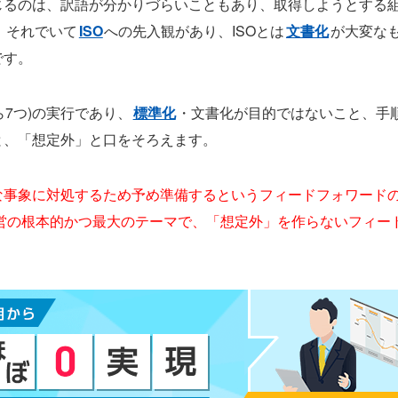
じるのは、訳語が分かりづらいこともあり、取得しようとする
。それでいて
ISO
への先入観があり、ISOとは
文書化
が大変な
です。
ら7つ)の実行であり、
標準化
・文書化が目的ではないこと、手
と、「想定外」と口をそろえます。
な事象に対処するため予め準備するというフィードフォワード
営の根本的かつ最大のテーマで、「想定外」を作らないフィー