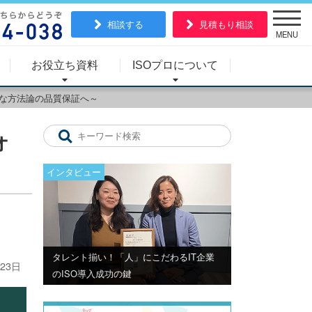
相談する
見積もり相談
MENU
お役立ち資料
ISOプロについて
ドな方法論の品質保証へ～
ォ
インタビュー
タレント揃い！「人」にこだわるIT企業
23日
のISO導入成功の鍵