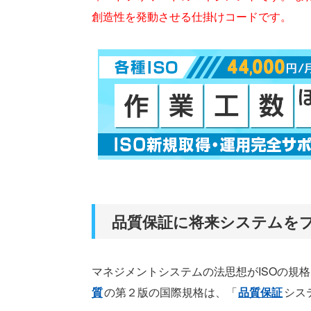
創造性を発動させる仕掛けコードです。
品質保証に将来システムを
マネジメントシステムの法思想がISOの規
質
の第２版の国際規格は、「
品質保証
シス