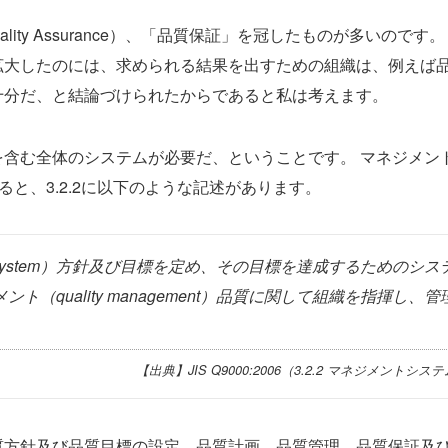
ity Assurance）、「品質保証」を冠したものが多いのです。
拡大したのには、求められる結果を出すための組織は、例えば
十分だ、と結論づけられたからであると私は考えます。
含む全体のシステムが必要だ、ということです。 マネジメン
で見ると、3.2.2に以下のような記述があります。
t system）方針及び目標を定め、その目標を達成するためのシス
ト（quality management）品質に関して組織を指揮し、管
【出典】JIS Q9000:2006（3.2.2 マネジメントシステ
質方針及び品質目標の設定、品質計画、品質管理、品質保証及