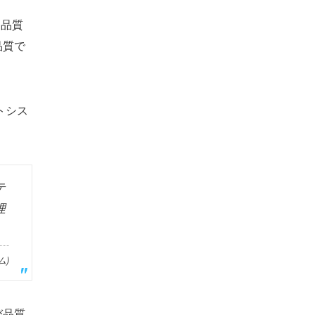
 品質
品質で
トシス
テ
理
ム)
び品質