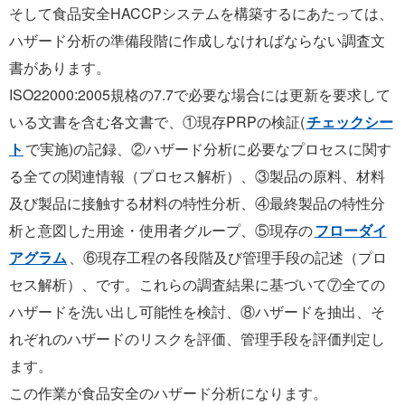
そして食品安全HACCPシステムを構築するにあたっては、
ハザード分析の準備段階に作成しなければならない調査文
書があります。
ISO22000:2005規格の7.7で必要な場合には更新を要求して
いる文書を含む各文書で、①現存PRPの検証(
チェックシー
ト
で実施)の記録、②ハザード分析に必要なプロセスに関す
る全ての関連情報（プロセス解析）、③製品の原料、材料
及び製品に接触する材料の特性分析、④最終製品の特性分
析と意図した用途・使用者グループ、⑤現存の
フローダイ
アグラム
、⑥現存工程の各段階及び管理手段の記述（プロ
セス解析）、です。これらの調査結果に基づいて⑦全ての
ハザードを洗い出し可能性を検討、⑧ハザードを抽出、そ
れぞれのハザードのリスクを評価、管理手段を評価判定し
ます。
この作業が食品安全のハザード分析になります。