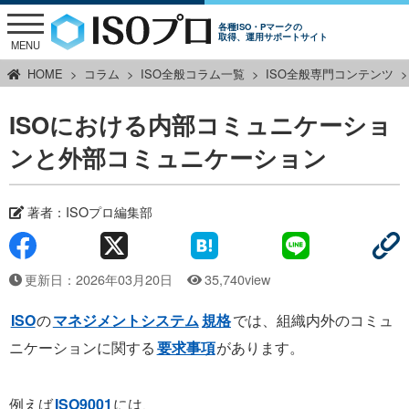
各種ISO・Pマークの
取得、運用サポートサイト
MENU
HOME
コラム
ISO全般コラム一覧
ISO全般専門コンテンツ
ISOにおける内部コミュニケーショ
ンと外部コミュニケーション
著者：
ISOプロ編集部
更新日：2026年03月20日
35,740view
ISO
の
マネジメントシステム
規格
では、組織内外のコミュ
ニケーションに関する
要求事項
があります。
例えば
ISO9001
には、