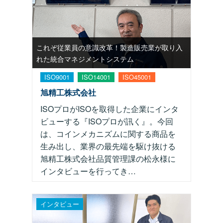
これぞ従業員の意識改革！製造販売業が取り入
れた統合マネジメントシステム
ISO9001
ISO14001
ISO45001
旭精工株式会社
ISOプロがISOを取得した企業にインタ
ビューする『ISOプロが訊く』。今回
は、コインメカニズムに関する商品を
生み出し、業界の最先端を駆け抜ける
旭精工株式会社品質管理課の松永様に
インタビューを行ってき…
インタビュー