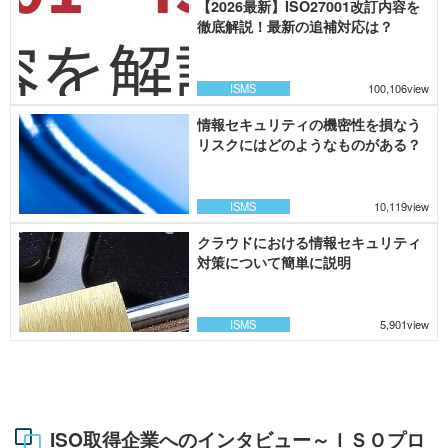
【2026最新】ISO27001改訂内容を
徹底解説！最新の追補対応は？
ISMS
100,106view
情報セキュリティの機密性を損なう
リスクにはどのようなものがある？
ISMS
10,119view
クラウドにおける情報セキュリティ
対策について簡単に説明
ISMS
5,901view
ISO取得企業へのインタビュー～ＩＳＯプロ