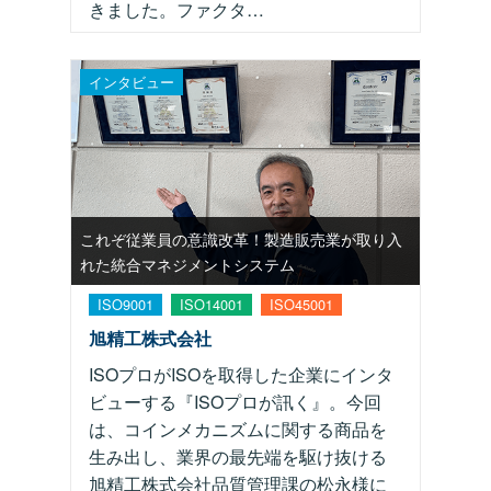
きました。ファクタ…
インタビュー
これぞ従業員の意識改革！製造販売業が取り入
れた統合マネジメントシステム
ISO9001
ISO14001
ISO45001
旭精工株式会社
ISOプロがISOを取得した企業にインタ
ビューする『ISOプロが訊く』。今回
は、コインメカニズムに関する商品を
生み出し、業界の最先端を駆け抜ける
旭精工株式会社品質管理課の松永様に