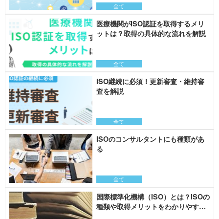
全て
医療機関がISO認証を取得するメリ
ットは？取得の具体的な流れを解説
全て
ISO継続に必須！更新審査・維持審
査を解説
全て
ISOのコンサルタントにも種類があ
る
全て
国際標準化機構（ISO）とは？ISOの
種類や取得メリットをわかりやすく
解説