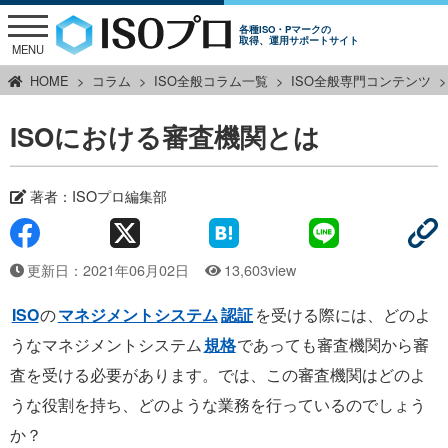
各種ISO・Pマークの
取得、運用サポートサイト
MENU
HOME
コラム
ISO全般コラム一覧
ISO全般専門コンテンツ
ISOにおける審査機関とは
著者：
ISOプロ編集部
更新日：2021年06月02日
13,603view
ISO
の
マネジメントシステム
認証
を受ける際には、どのよ
うなマネジメントシステム
規格
であっても審査機関から審
査を受ける必要があります。では、この審査機関はどのよ
うな役割を持ち、どのような業務を行っているのでしょう
か？