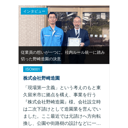
インタビュー
従業員の想いが一つに。社内ルール統一に踏み
切った野崎造園の決意
ISO9001
株式会社野崎造園
「現場第一主義」という考えのもと東
久留米市に拠点を構え、事業を行う
『株式会社野崎造園』様。会社設立時
は二次下請けとして造園業を営んでい
ました。ここ最近では元請けへ方向転
換し、公園や街路樹の設計などに一…