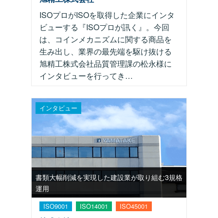
ISOプロがISOを取得した企業にインタ
ビューする『ISOプロが訊く』。今回
は、コインメカニズムに関する商品を
生み出し、業界の最先端を駆け抜ける
旭精工株式会社品質管理課の松永様に
インタビューを行ってき…
インタビュー
書類大幅削減を実現した建設業が取り組む3規格
運用
ISO9001
ISO14001
ISO45001