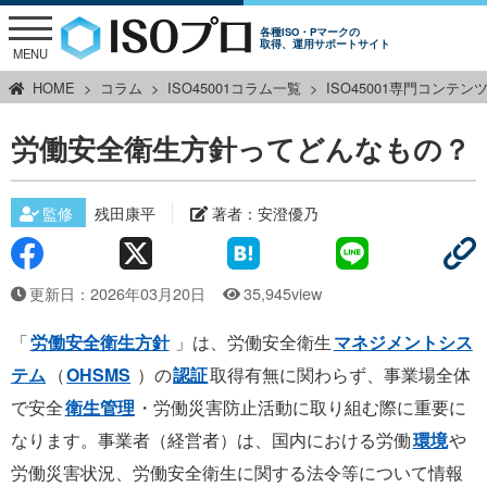
各種ISO・Pマークの
取得、運用サポートサイト
MENU
HOME
コラム
ISO45001コラム一覧
ISO45001専門コンテン
労働安全衛生方針ってどんなもの？
監修
残田康平
著者：
安澄優乃
更新日：2026年03月20日
35,945view
「
労働安全衛生方針
」は、労働安全衛生
マネジメントシス
テム
（
OHSMS
）の
認証
取得有無に関わらず、事業場全体
で安全
衛生管理
・労働災害防止活動に取り組む際に重要に
なります。事業者（経営者）は、国内における労働
環境
や
労働災害状況、労働安全衛生に関する法令等について情報