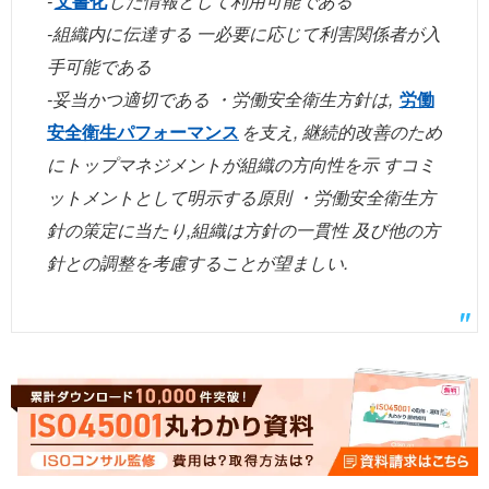
-
文書化
した情報として利用可能である
-組織内に伝達する 一必要に応じて利害関係者が入
手可能である
-妥当かつ適切である ・労働安全衛生方針は,
労働
安全衛生パフォーマンス
を支え, 継続的改善のため
にトップマネジメントが組織の方向性を示 すコミ
ットメントとして明示する原則 ・労働安全衛生方
針の策定に当たり,組織は方針の一貫性 及び他の方
針との調整を考慮することが望ましい.