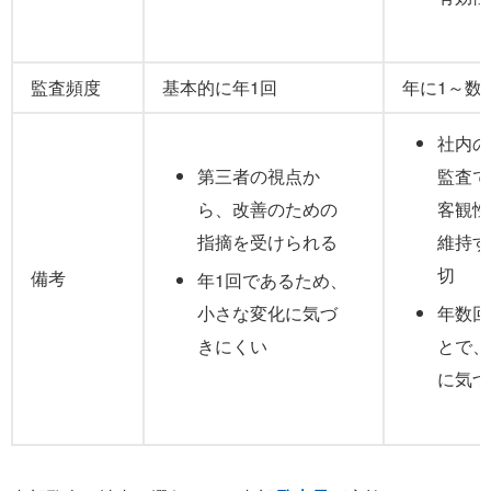
監査頻度
基本的に年1回
年に1～数
社内の
第三者の視点か
監査で
ら、改善のための
客観性
指摘を受けられる
維持す
切
備考
年1回であるため、
小さな変化に気づ
年数回
きにくい
とで、
に気づ