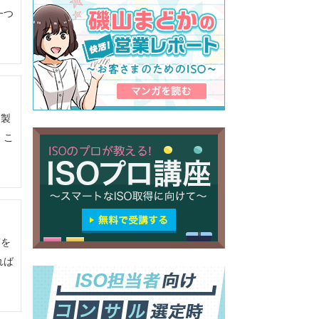
一つ
。製
、こ
質を
れば