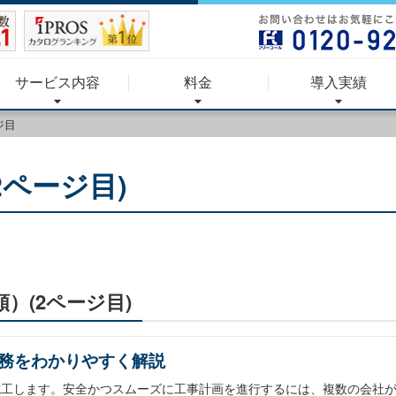
サービス内容
料金
導入実績
ジ目
2ページ目)
順）(2ページ目)
務をわかりやすく解説
施工します。安全かつスムーズに工事計画を進行するには、複数の会社