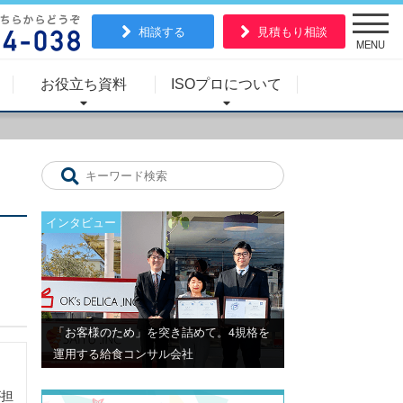
相談する
見積もり相談
MENU
お役立ち資料
ISOプロについて
インタビュー
「お客様のため」を突き詰めて。4規格を
運用する給食コンサル会社
が担