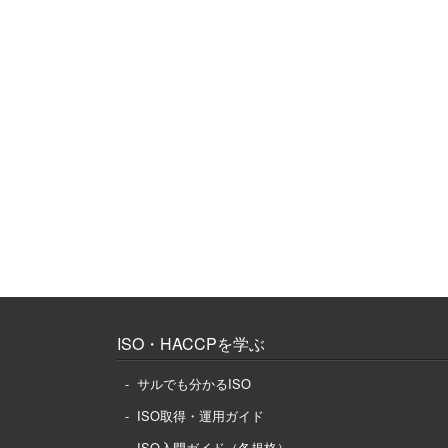
ISO・HACCPを学ぶ
サルでも分かるISO
ISO取得・運用ガイド
ISO入門ガイド（各規格）