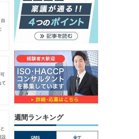
、自
な
許可
れて
週間ランキング
こと
建設
QMS
全て