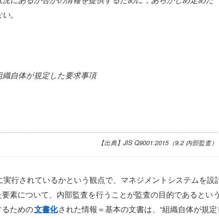
ない。
組織自体が規定した要求事項
【出典】JIS Q9001:2015（9.2 内部監査）
に実行されているかという観点で、マネジメントシステムを設
た要素について、内部監査を行うことが監査の目的であるとい
するための
文書化
された情報＝基本の文書は、“組織自体が規定