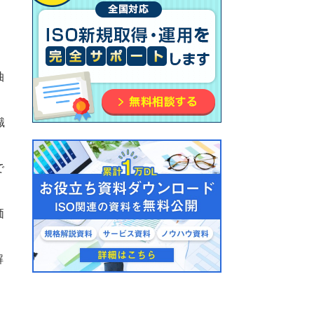
、
抽
識
で
価
解