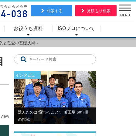
相談する
見積もり相談
MENU
お役立ち資料
ISOプロについて
目的と監査の基礎技術～
目
インタビュー
選んだのは“変わること”。町工場 60年目
8view
の挑戦