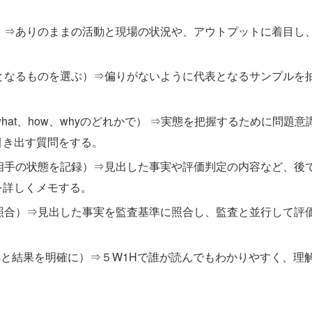
る）⇒ありのままの活動と現場の状況や、アウトプットに着目し
表となるものを選ぶ）⇒偏りがないように代表となるサンプルを
。
o、what、how、whyのどれかで） ⇒実態を把握するために問題意
引き出す質問をする。
、相手の状態を記録）⇒見出した事実や評価判定の内容など、後
を詳しくメモする。
の照合）⇒見出した事実を監査基準に照合し、監査と並行して評
根拠と結果を明確に）⇒５W1Hで誰が読んでもわかりやすく、理