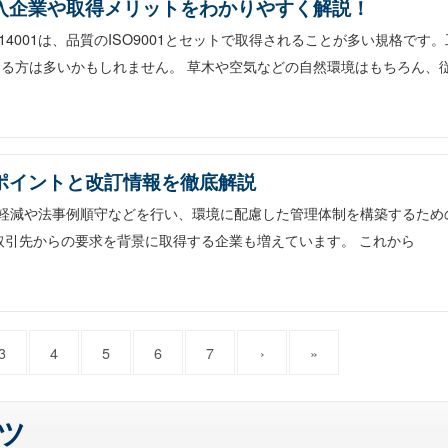
？導入企業や取得メリットをわかりやすく解説！
4001は、品質のISO9001とセットで取得されることが多い規格です。
る方は多いかもしれません。 草木や空気などの自然環境はもちろん、
目別ポイントと改訂情報を徹底解説
荷の軽減や法事例順守などを行い、環境に配慮した管理体制を構築するため
取引先からの要求を背景に取得する企業も増えています。 これから
3
4
5
6
7
›
»
ツ