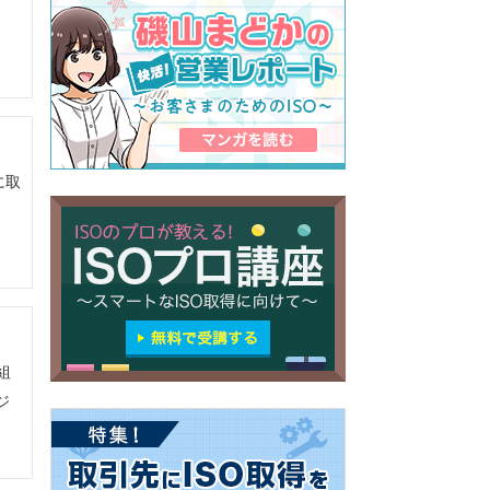
ま
に取
組
ジ