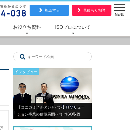
相談する
見積もり相談
MENU
お役立ち資料
ISOプロについて
インタビュー
【コニカミノルタジャパン】ITソリュー
ション事業の積極展開へ向けISO取得
求