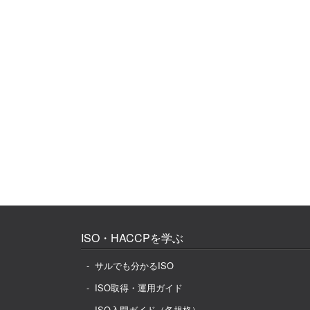
ISO・HACCPを学ぶ
サルでも分かるISO
ISO取得・運用ガイド
ISO入門ガイド（各規格）