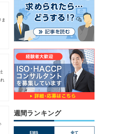
りま
な
社
流れ
週間ランキング
ト
EMS
全て