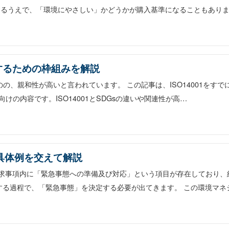
するうえで、「環境にやさしい」かどうかが購入基準になることもあり
活用するための枠組みを解説
ものの、親和性が高いと言われています。 この記事は、ISO14001をすで
けの内容です。ISO14001とSDGsの違いや関連性が高…
？具体例を交えて解説
、要求事項内に「緊急事態への準備及び対応」という項目が存在しており、
する過程で、「緊急事態」を決定する必要が出てきます。 この環境マネ