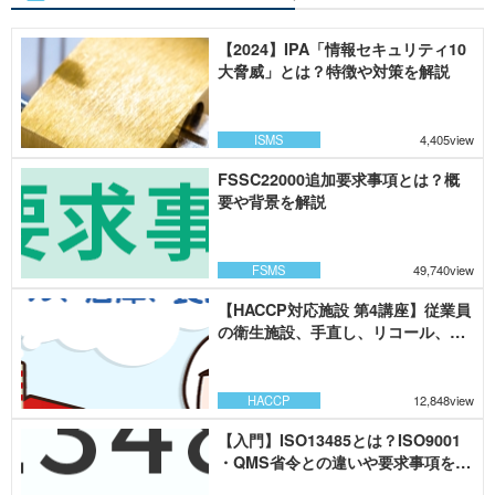
【2024】IPA「情報セキュリティ10
大脅威」とは？特徴や対策を解説
ISMS
4,405view
FSSC22000追加要求事項とは？概
要や背景を解説
FSMS
49,740view
【HACCP対応施設 第4講座】従業員
の衛生施設、手直し、リコール、倉
庫、食品防御
HACCP
12,848view
【入門】ISO13485とは？ISO9001
・QMS省令との違いや要求事項を解
説