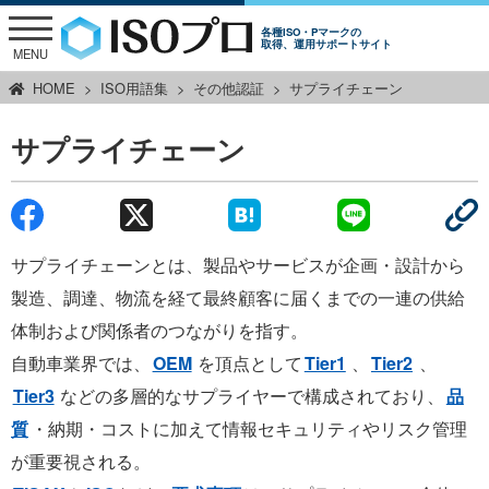
各種ISO・Pマークの
取得、運用サポートサイト
MENU
HOME
ISO用語集
その他認証
サプライチェーン
サプライチェーン
サプライチェーンとは、製品やサービスが企画・設計から
製造、調達、物流を経て最終顧客に届くまでの一連の供給
体制および関係者のつながりを指す。
自動車業界では、
OEM
を頂点として
Tier1
、
Tier2
、
Tier3
などの多層的なサプライヤーで構成されており、
品
質
・納期・コストに加えて情報セキュリティやリスク管理
が重要視される。