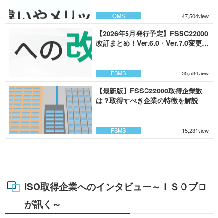
QMS
47,504view
【2026年5月発行予定】FSSC22000
改訂まとめ！Ver.6.0・Ver.7.0変更点
を解説
FSMS
35,584view
【最新版】FSSC22000取得企業数
は？取得すべき企業の特徴を解説
FSMS
15,231view
ISO取得企業へのインタビュー～ＩＳＯプロ
が訊く～