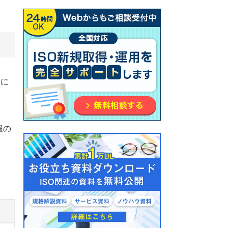
うに
報の