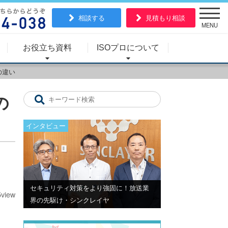
相談する
見積もり相談
MENU
お役立ち資料
ISOプロについて
の違い
の
インタビュー
セキュリティ対策をより強固に！放送業
5view
界の先駆け・シンクレイヤ