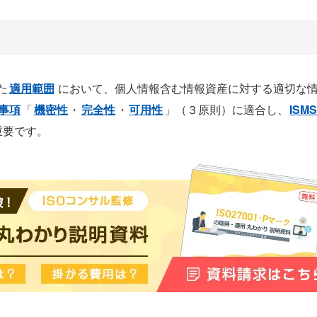
た
適用範囲
において、個人情報含む情報資産に対する適切な
事項
「
機密性
・
完全性
・
可用性
」（３原則）に適合し、
ISM
重要です。