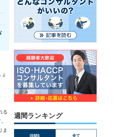
な
しょ
れる
週間ランキング
す。
りま
ISMS
全て