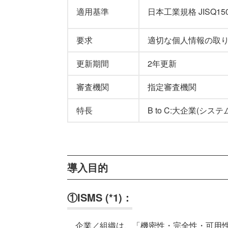
適用基準
日本工業規格 JISQ1500
要求
適切な個人情報の取
更新期間
2年更新
審査機関
指定審査機関
特長
B to C:大企業(シス
導入目的
①ISMS (*1)：
企業／組織は、「機密性・完全性・可用性