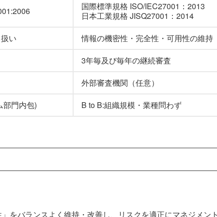
国際標準規格 ISO/IEC27001：2013
1:2006
日本工業規格 JISQ27001：2014
り扱い
情報の機密性・完全性・可用性の維持
3年毎及び毎年の継続審査
外部審査機関（任意）
テム部門内包)
B to B:組織規模・業種問わず
」をバランスよく維持・改善し、リスクを適正にマネジメン