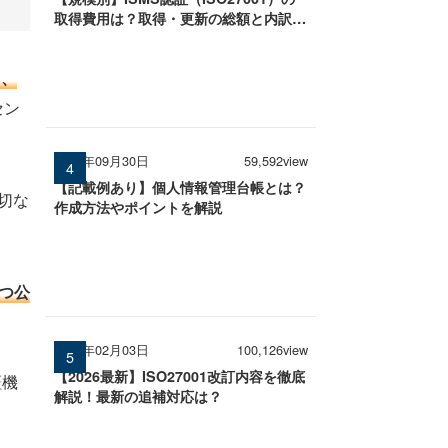
取得費用は？取得・更新の総額と内訳を
徹底解説
て、
セン
2025年09月30日
59,592view
【記載例あり】個人情報管理台帳とは？
切な
作成方法やポイントを解説
かつ公
、
2026年02月03日
100,126view
【2026最新】ISO27001改訂内容を徹底
証機
解説！最新の追補対応は？