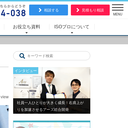
相談する
見積もり相談
MENU
お役立ち資料
ISOプロについて
インタビュー
1view
社員一人ひとりが大きく成長！右肩上が
りを加速させるアーズ総合開発