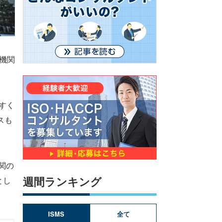
機関
すく
スも
関の
週間ランキング
とし
ISMS
全て