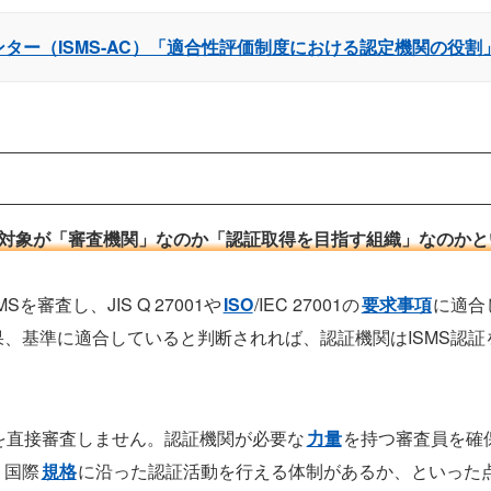
ター（ISMS-AC）「適合性評価制度における認定機関の役割
審査の対象が「審査機関」なのか「認証取得を目指す組織」なのか
審査し、JIS Q 27001や
ISO
/IEC 27001の
要求事項
に適合
、基準に適合していると判断されれば、認証機関はISMS認証
業を直接審査しません。認証機関が必要な
力量
を持つ審査員を確
、国際
規格
に沿った認証活動を行える体制があるか、といった