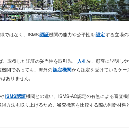
織ではなく、ISMS
認証
機関の能力や公平性を
認定
する立場の
ば、取得した認証の妥当性を取引先、
入札
先、顧客に説明しや
審査機関であっても、海外の
認定機関
から認定を受けているケー
ではありません。
Cや
ISMS認証
機関との違い、ISMS-AC認定の有無による審査機
取得方法も取り上げるため、審査機関を比較する際の判断材料