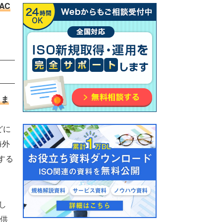
AC
りま
どに
海外
する
し
提供