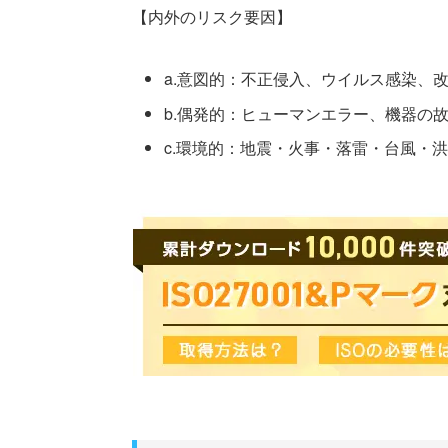
【内外のリスク要因】
a.意図的：不正侵入、ウイルス感染、
b.偶発的：ヒューマンエラー、機器の
c.環境的：地震・火事・落雷・台風・