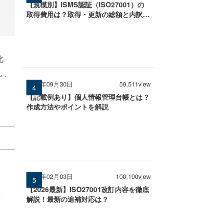
【規模別】ISMS認証（ISO27001）の
取得費用は？取得・更新の総額と内訳を
徹底解説
化
し、
2025年09月30日
59,511view
【記載例あり】個人情報管理台帳とは？
作成方法やポイントを解説
Ｔ
2026年02月03日
100,100view
【2026最新】ISO27001改訂内容を徹底
等
解説！最新の追補対応は？