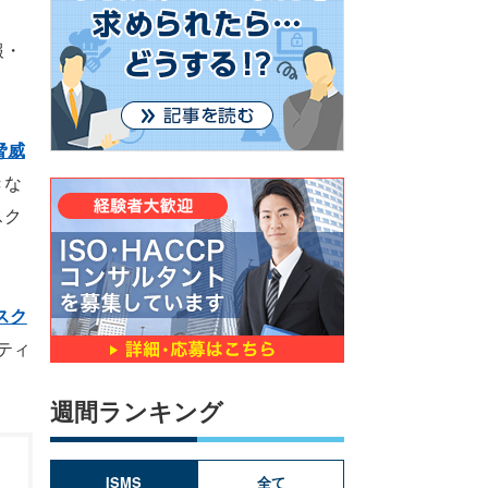
報・
脅威
きな
スク
スク
ティ
週間ランキング
ISMS
全て