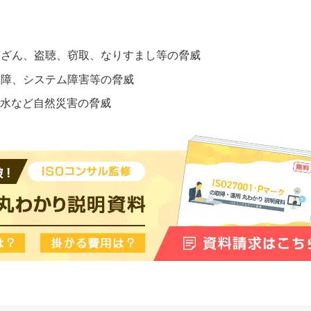
改ざん、盗聴、窃取、なりすまし等の脅威
故障、システム障害等の脅威
洪水など自然災害の脅威