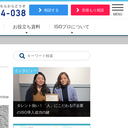
相談する
見積もり相談
MENU
お役立ち資料
ISOプロについて
インタビュー
0view
タレント揃い！「人」にこだわるIT企業
のISO導入成功の鍵