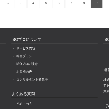
«
‹
4
5
6
7
8
9
ISOプロについて
I
サービス内容
料金プラン
ISOプロの理念
運
お客様の声
コンサルタント募集中
株式
〒16
東京
よくある質問
初めての方
【