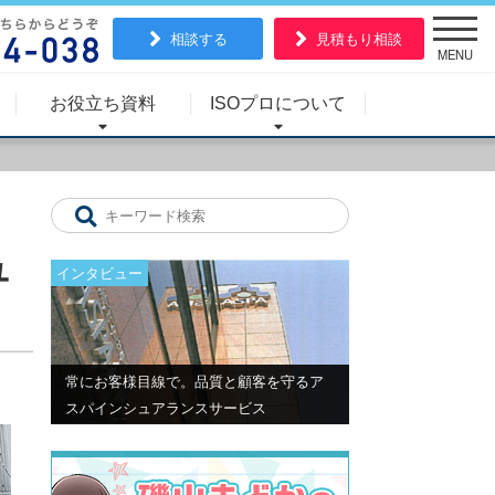
相談する
見積もり相談
MENU
お役立ち資料
ISOプロについて
ュ
インタビュー
常にお客様目線で。品質と顧客を守るア
スパインシュアランスサービス