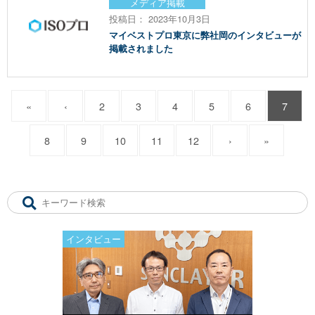
メディア掲載
投稿日： 2023年10月3日
マイベストプロ東京に弊社岡のインタビューが
掲載されました
«
‹
2
3
4
5
6
7
8
9
10
11
12
›
»
インタビュー