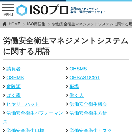
各種ISO・Pマークの
取得、運用サポートサイト
MENU
HOME
ISO用語集
労働安全衛生マネジメントシステムに関する
労働安全衛生マネジメントシステム
に関する用語
請負者
OHSMS
OSHMS
OHSAS18001
危険源
職場
ばく露
働く人
ヒヤリ・ハット
労働安全衛生機会
労働安全衛生パフォーマン
労働安全衛生方針
ス
労働安全衛生目標
労働安全衛生リスク