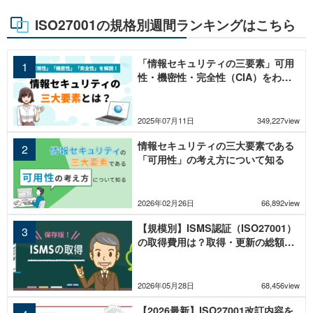
ISO27001の規格別週間ランキングはこちら
「情報セキュリティの三要素」可用
性・機密性・完全性（CIA）をわか
りやすく解説
2025年07月11日
349,227view
情報セキュリティの三大要素である
「可用性」の考え方について知る
2026年02月26日
66,892view
【規模別】ISMS認証（ISO27001）
の取得費用は？取得・更新の総額と
内訳を徹底解説
2026年05月28日
68,456view
【2026最新】ISO27001改訂内容を