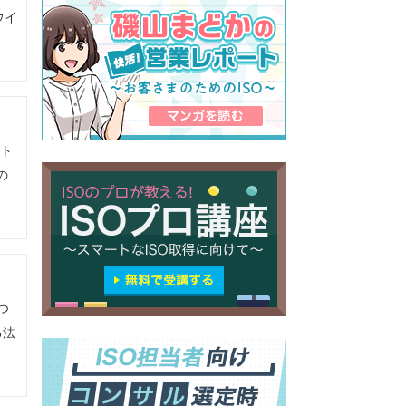
ウイ
ント
の
つ
る法