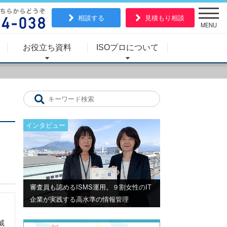
相談する
見積もり相談
MENU
お役立ち資料
ISOプロについて
インタビュー
審査員も認めるISMS運用。９割女性のIT
企業が実践する高水準の情報管理
威