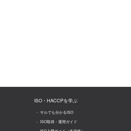
ISO・HACCPを学ぶ
サルでも分かるISO
ISO取得・運用ガイド
ISO入門ガイド（各規格）