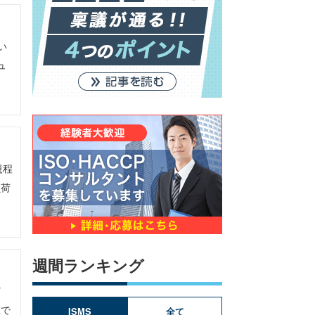
い
ュ
規程
負荷
週間ランキング
ど
上で
ISMS
全て