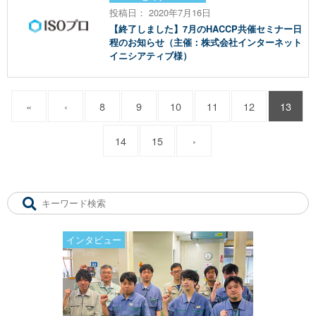
投稿日： 2020年7月16日
【終了しました】7月のHACCP共催セミナー日
程のお知らせ（主催：株式会社インターネット
イニシアティブ様）
«
‹
8
9
10
11
12
13
14
15
›
インタビュー