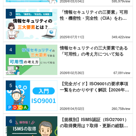
2026年03月04日
595,979view
「情報セキュリティの三要素」可用
性・機密性・完全性（CIA）をわか
りやすく解説
2025年07月11日
349,422view
情報セキュリティの三大要素である
「可用性」の考え方について知る
2026年02月26日
67,091view
【完全ガイド】ISO9001の要求事項
一覧をわかりやすく解説【2026年改
訂対応】
2026年04月02日
260,758view
【規模別】ISMS認証（ISO27001）
の取得費用は？取得・更新の総額と
内訳を徹底解説