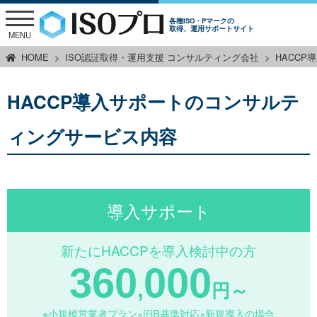
各種ISO・Pマークの
取得、運用サポートサイト
MENU
HOME
ISO認証取得・運用支援 コンサルティング会社
HACC
HACCP導入サポートのコンサルテ
ィングサービス内容
導入サポート
新たにHACCPを導入検討中の方
360
000
,
円～
※小規模営業者プラン×旧B基準対応×新規導入の場合