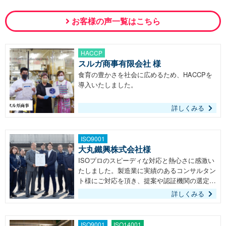
お客様の声一覧はこちら
HACCP
スルガ商事有限会社 様
食育の豊かさを社会に広めるため、HACCPを
導入いたしました。
詳しくみる
ISO9001
大丸鐵興株式会社様
ISOプロのスピーディな対応と熱心さに感激い
たしました。製造業に実績のあるコンサルタン
ト様にご対応を頂き、提案や認証機関の選定、
アドバイスなど弊社に寄り添ったサポートをし
詳しくみる
ていただきました。
ISO9001
ISO14001