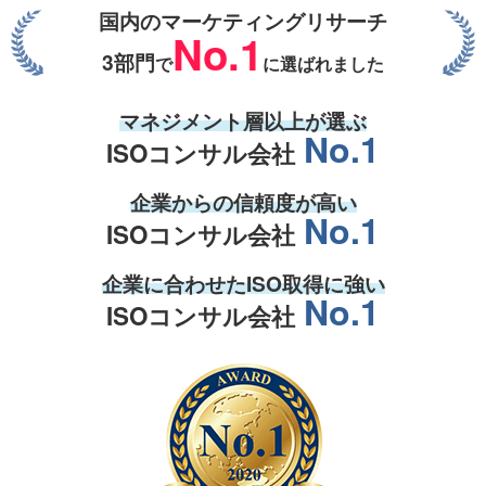
国内のマーケティングリサーチ
No.1
3部門
で
に選ばれました
マネジメント層
以上が選ぶ
No.1
ISOコンサル会社
企業からの
信頼度
が高い
No.1
ISOコンサル会社
企業
に合わせた
ISO取得
に強い
No.1
ISOコンサル会社