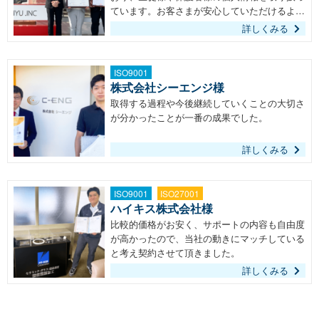
ています。お客さまが安心していただけるよう
に、ISOプロを活用して新規取得を行いまし
詳しくみる
た。
ISO9001
株式会社シーエンジ様
取得する過程や今後継続していくことの大切さ
が分かったことが一番の成果でした。
詳しくみる
ISO9001
ISO27001
ハイキス株式会社様
比較的価格がお安く、サポートの内容も自由度
が高かったので、当社の動きにマッチしている
と考え契約させて頂きました。
詳しくみる