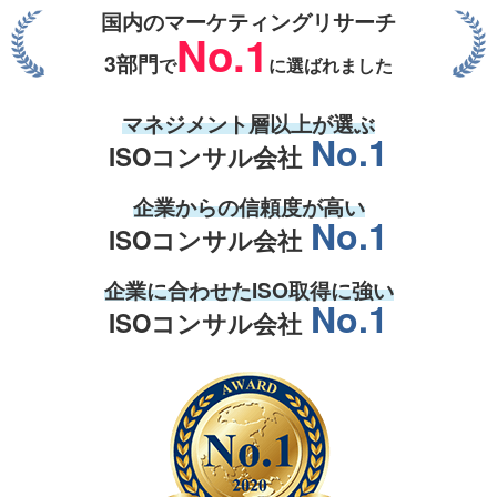
国内のマーケティングリサーチ
No.1
3部門
で
に選ばれました
マネジメント層
以上が選ぶ
No.1
ISOコンサル会社
企業からの
信頼度
が高い
No.1
ISOコンサル会社
企業
に合わせた
ISO取得
に強い
No.1
ISOコンサル会社