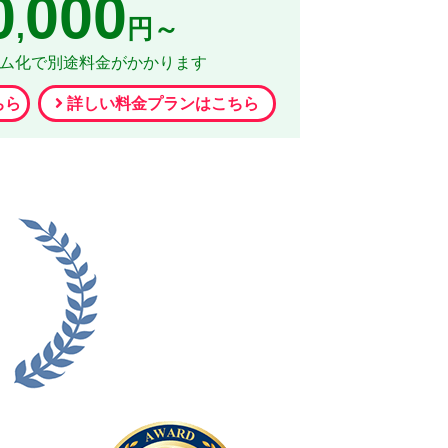
0
000
,
円～
リム化で別途料金がかかります
ちら
詳しい料金プランはこちら