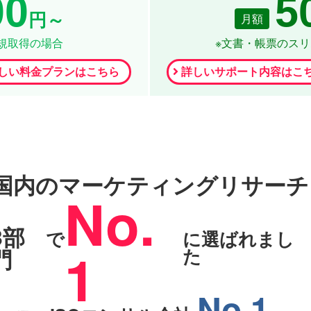
00
5
円～
月額
新規取得の場合
※文書・帳票のス
しい料金プランはこちら
詳しいサポート内容はこ
国内のマーケティングリサーチ
No.
3部
で
に選ばれまし
1
門
た
No.1