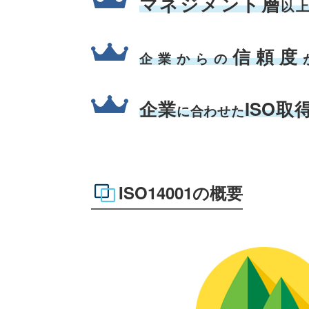
マネジメント層
以
信頼度
企業からの
企業
ISO取
に合わせた
ISO14001の概要