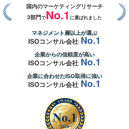
国内のマーケティングリサーチ
No.1
3部門
で
に選ばれました
マネジメント層
以上が選ぶ
No.1
ISOコンサル会社
企業からの
信頼度
が高い
No.1
ISOコンサル会社
企業
に合わせた
ISO取得
に強い
No.1
ISOコンサル会社