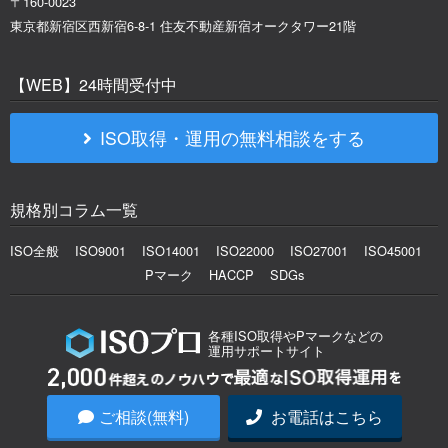
〒160-0023
東京都新宿区西新宿6-8-1 住友不動産新宿オークタワー21階
【WEB】24時間受付中
ISO取得・運用の無料相談をする
規格別コラム一覧
ISO全般
ISO9001
ISO14001
ISO22000
ISO27001
ISO45001
Pマーク
HACCP
SDGs
各種ISO取得やPマークなどの
運用サポートサイト
お知らせ一覧
運営会社概要
利用規約
プライバシーポリシー
ご相談(無料)
お電話はこちら
© 2016-2026, ISO PRO, Inc