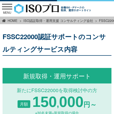
各種ISO・Pマークの
取得、運用サポートサイト
MENU
HOME
ISO認証取得・運用支援 コンサルティング会社
FSSC2
FSSC22000認証サポートのコンサ
ルティングサービス内容
新規取得・運用サポート
新たにFSSC22000を取得検討中の方
150
000
,
月額
円～
※30名未満×新規取得の場合