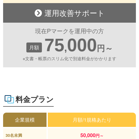
運用改善サポート
現在Pマークを運用中の方
75
000
,
月額
円～
※文書・帳票のスリム化で別途料金がかかります
料金プラン
企業規模
月額/1規格あたり
50,000
30名未満
円～