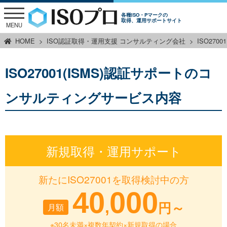
各種ISO・Pマークの
取得、運用サポートサイト
MENU
HOME
ISO認証取得・運用支援 コンサルティング会社
ISO27
ISO27001(ISMS)認証サポートのコ
ンサルティングサービス内容
新規取得・運用サポート
新たにISO27001を取得検討中の方
40
000
,
月額
円～
※30名未満×複数年契約×新規取得の場合