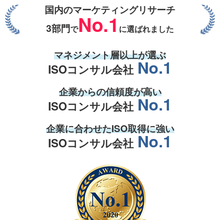
国内のマーケティングリサーチ
No.1
3部門
で
に選ばれました
マネジメント層
以上が選ぶ
No.1
ISOコンサル会社
企業からの
信頼度
が高い
No.1
ISOコンサル会社
企業
に合わせた
ISO取得
に強い
No.1
ISOコンサル会社