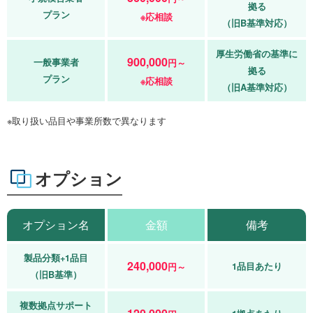
拠る
プラン
※応相談
（旧B基準対応）
厚生労働省の基準に
900,000
一般事業者
円～
拠る
プラン
※応相談
（旧A基準対応）
※取り扱い品目や事業所数で異なります
オプション
オプション名
金額
備考
製品分類+1品目
240,000
1品目あたり
円～
（旧B基準）
複数拠点サポート