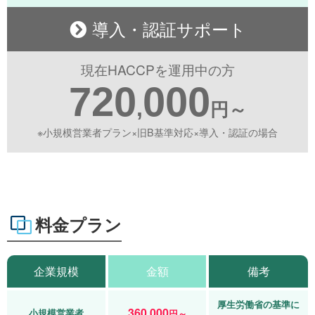
導入・認証サポート
現在HACCPを運用中の方
720
000
,
円～
※小規模営業者プラン×旧B基準対応×導入・認証の場合
料金プラン
企業規模
金額
備考
厚生労働省の基準に
360,000
小規模営業者
円～