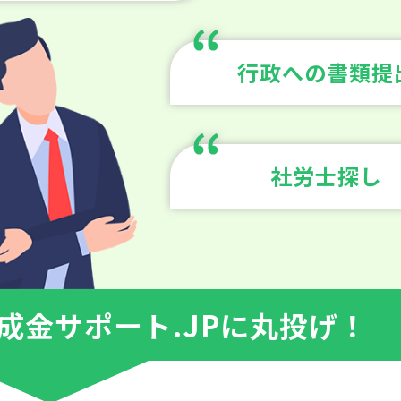
行政への書類提
社労士探し
成金サポート.JPに丸投げ！