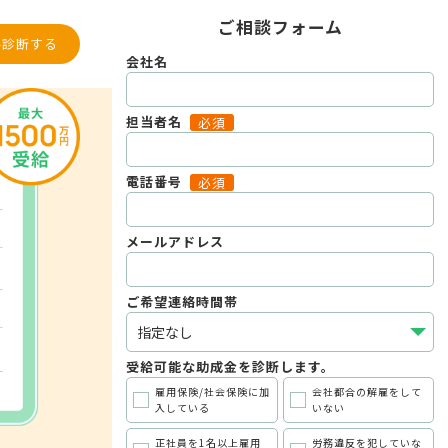
ご相談フォーム
料診断する
会社名
担当者名
必須
電話番号
必須
メールアドレス
ご希望連絡時間帯
受給可能な助成金を診断します。
雇用保険/社会保険に加
会社都合の解雇をして
入している
いない
正社員を1名以上雇用
労務違反を犯していな