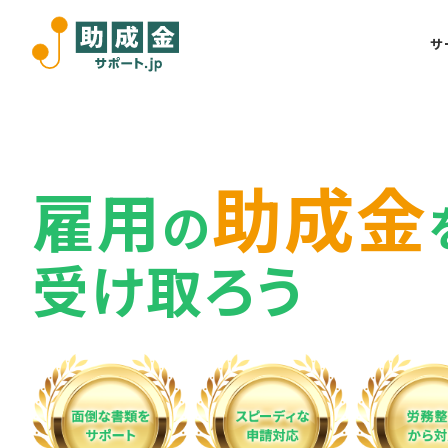
サ
助成金
雇用
の
受け取ろう