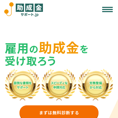
サービス内容
助成金活用の注意点
助成金
雇用
受給事例
の
を
受け取ろう
無料診断する
まずは無料診断する