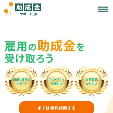
サービス内容
助成金活用の注意点
助成金
雇用
受給事例
の
を
受け取ろう
無料診断する
まずは無料診断する