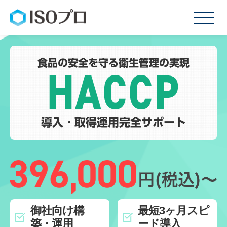
食品の安全を守る衛生管理の実現
サービス内容
料金
お客様の声
導入・取得運用完全サポート
よくある質問
会社概要
御社向け構
最短3ヶ月スピ
築・運用
ード導入