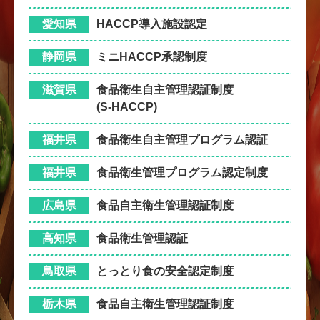
愛知県
HACCP導入施設認定
静岡県
ミニHACCP承認制度
滋賀県
食品衛生自主管理認証制度
(S-HACCP)
福井県
食品衛生自主管理プログラム認証
福井県
食品衛生管理プログラム認定制度
広島県
食品自主衛生管理認証制度
高知県
食品衛生管理認証
鳥取県
とっとり食の安全認定制度
栃木県
食品自主衛生管理認証制度