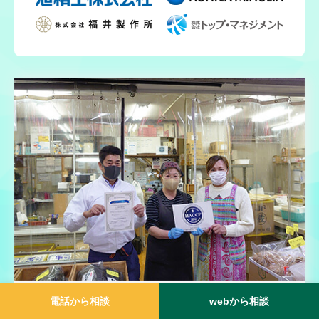
電話から相談
webから相談
HACCP取得