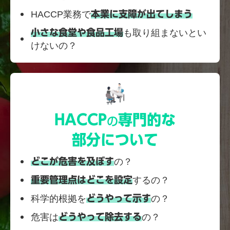
HACCP業務で
本業に支障が出てしまう
小さな食堂や食品工場
も取り組まないとい
けないの？
HACCP
専門的な
の
部分について
どこが危害を及ぼす
の？
重要管理点はどこを設定
するの？
科学的根拠を
どうやって示す
の？
危害は
どうやって除去する
の？