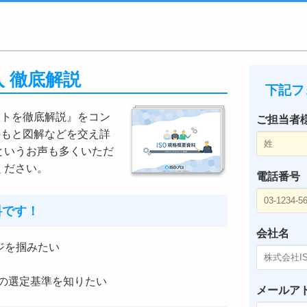
入 徹底解説
下記フ
ットを徹底解説』をコン
ご担当者
のもと図解などを交え詳
というお声も多くいただ
ください。
電話番号
料です！
会社名
ジを掴みたい
の選定基準を知りたい
メールア