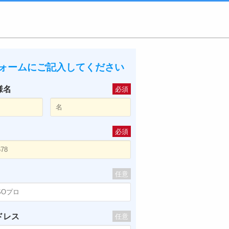
ォームにご記入してください
様名
必須
必須
任意
ドレス
任意