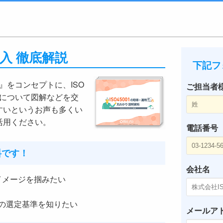
1導入 徹底解説
下記フ
く』をコンセプトに、ISO
ご担当者
01について図解などを交
すいというお声も多くい
活用ください。
電話番号
料です！
会社名
のイメージを掴みたい
の選定基準を知りたい
メールア