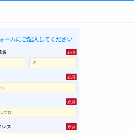
ォームにご記入してください
様名
必須
必須
必須
ドレス
必須