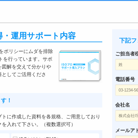
ロ取得・運用サポート内容
下記フ
』をポリシーにムダを排除
ご担当者
ートを行っています。サポ
を図解を交えて分かりや
料としてご活用くださ
電話番号
ます！
会社名
プトに作成した資料を各規格、ご用意しており
クを入れて下さい。（複数選択可）
メールア