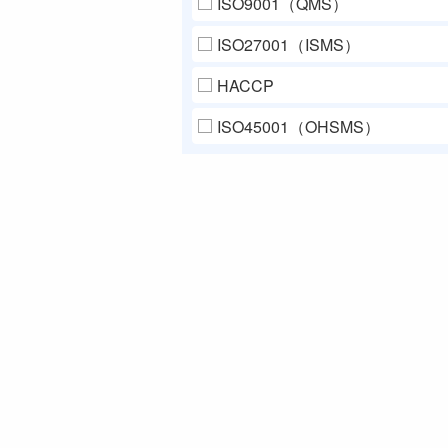
ISO9001（QMS）
ISO27001（ISMS）
HACCP
ISO45001（OHSMS）