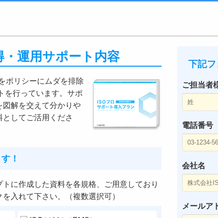
ロ取得・運用サポート内容
下記フ
』をポリシーにムダを排除
ご担当者
ートを行っています。サポ
を図解を交えて分かりや
料としてご活用くださ
電話番号
ます！
会社名
プトに作成した資料を各規格、ご用意しており
クを入れて下さい。（複数選択可）
メールア