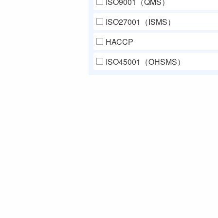
ISO9001（QMS）
ISO27001（ISMS）
HACCP
ISO45001（OHSMS）