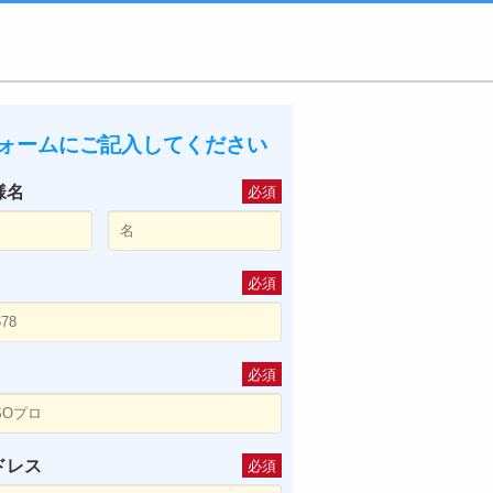
ォームにご記入してください
様名
必須
必須
必須
ドレス
必須