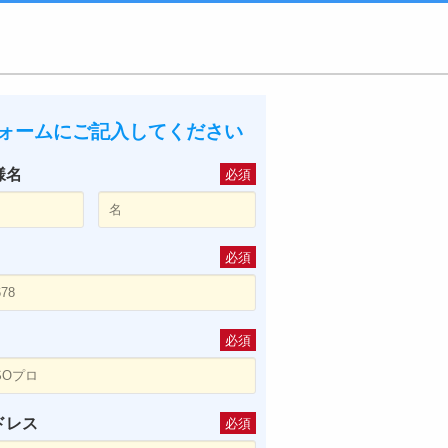
ォームにご記入してください
様名
必須
必須
必須
ドレス
必須