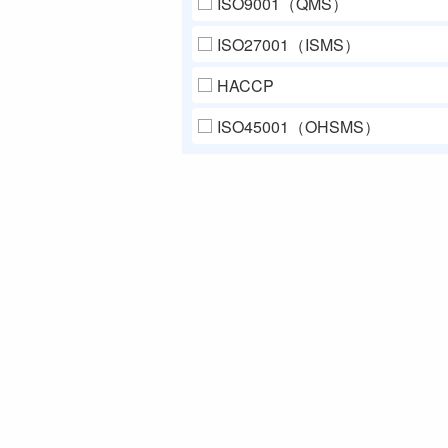
ISO9001（QMS）
ISO27001（ISMS）
HACCP
ISO45001（OHSMS）