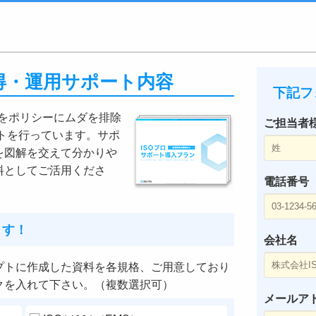
ロ取得・運用サポート内容
下記フ
』をポリシーにムダを排除
ご担当者
ートを行っています。サポ
を図解を交えて分かりや
料としてご活用くださ
電話番号
ます！
会社名
プトに作成した資料を各規格、ご用意しており
クを入れて下さい。（複数選択可）
メールア