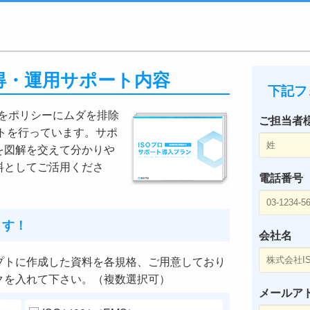
ロ取得・運用サポート内容
下記フ
』をポリシーにムダを排除
ご担当者
ートを行っています。サポ
を図解を交えて分かりや
料としてご活用くださ
電話番号
ます！
会社名
プトに作成した資料を各規格、ご用意しており
クを入れて下さい。（複数選択可）
メールア