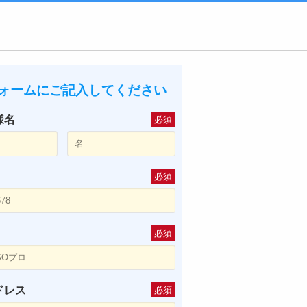
ォームにご記入してください
様名
必須
必須
必須
ドレス
必須