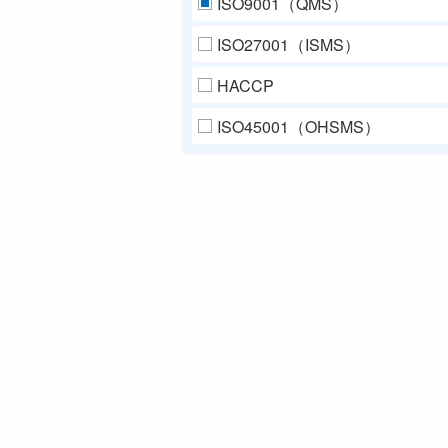
ISO9001（QMS）
ISO27001（ISMS）
HACCP
ISO45001（OHSMS）